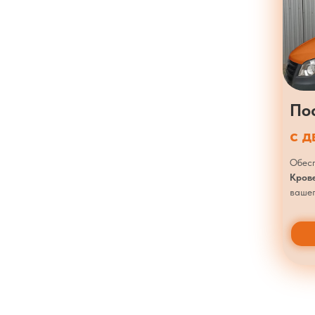
По
с 
Обесп
Кров
вашег