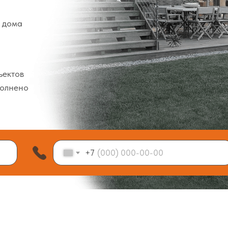
 дома
ектов
олнено
+7