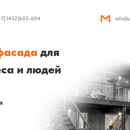
+7(3452)605-6
04
info@u
 фасада
для
еса и людей
х