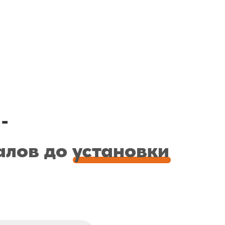
-
алов до установки