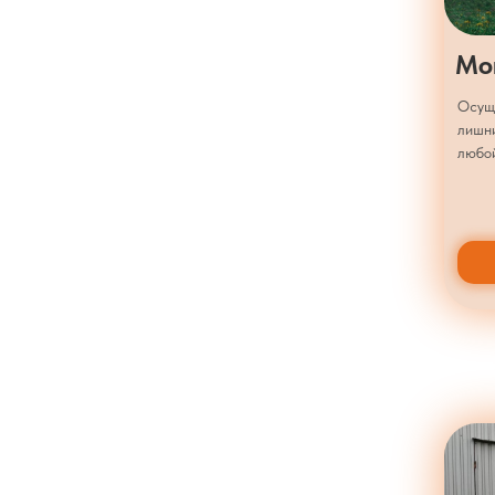
Мо
Осущ
лишн
любой